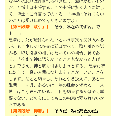
な神への怒りは許されるべきだし、避けがたいもの
だ、と博士は主張する。この主張に驚く人々に対し
て、博士はこう言ってのける。「神様はそれくらい
のことは受け止めてくださいますよ」
【第三段階「取引」】
「そう、私なのですね。で
も･･･」
患者は、死が避けられないという事実を受け入れる
が、もう少しそれを先に延ばすべく、取り引きを試
みる。取り引きの相手はたいていの場合、神であ
る。「今まで神に語りかけたこともなかった人び
と」でさえ、神と取り引きしようとする。 患者は神
に対して「良い人間になります」とか「いいことを
します」などと約束し、それと引き換えに、あと一
週間、一ヶ月、あるいは一年の延命を求める。ロス
博士はこう述べている。「何を約束するかは全く重
要でない。どちらにしてもこの約束は守られないか
らである」
【第四段階「抑鬱」】
「そうだ、私は死ぬのだ」