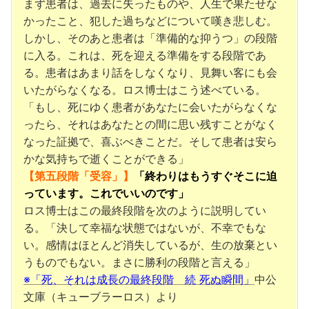
まず患者は、過去に失ったものや、人生で果たせな
かったこと、犯した過ちなどについて嘆き悲しむ。
しかし、そのあと患者は「準備的な抑うつ」の段階
に入る。これは、死を迎える準備をする段階であ
る。患者はあまり話をしなくなり、見舞い客にも会
いたがらなくなる。ロス博士はこう述べている。
「もし、死にゆく患者があなたに会いたがらなくな
ったら、それはあなたとの間に思い残すことがなく
なった証拠で、喜ぶべきことだ。そして患者は安ら
かな気持ちで逝くことができる」
【第五段階「受容」】
「終わりはもうすぐそこに迫
っています。これでいいのです」
ロス博士はこの最終段階を次のように説明してい
る。「決して幸福な状態ではないが、不幸でもな
い。感情はほとんど消失しているが、生の放棄とい
うものでもない。まさに勝利の段階と言える」
※「死、それは成長の最終段階 続 死ぬ瞬間」
中公
文庫（キューブラーロス）より