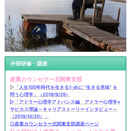
外部研修・講座
産業カウンセラー北関東支部
▷
「人生100年時代を生きるために “生きる意味” を
問う心理学」（2019/9/29）
▷「アドラー心理学アドバンス編 アドラー心理学×
サビカス理論～キャリアストーリーインタビュー～
（2019/10/20）」
◎産業カウンセラー北関東支部講座ページ